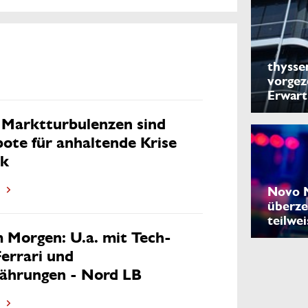
thysse
vorgez
Erwar
 Marktturbulenzen sind
bote für anhaltende Krise
nk
Novo N
überze
teilwei
 Morgen: U.a. mit Tech-
Ferrari und
ährungen - Nord LB