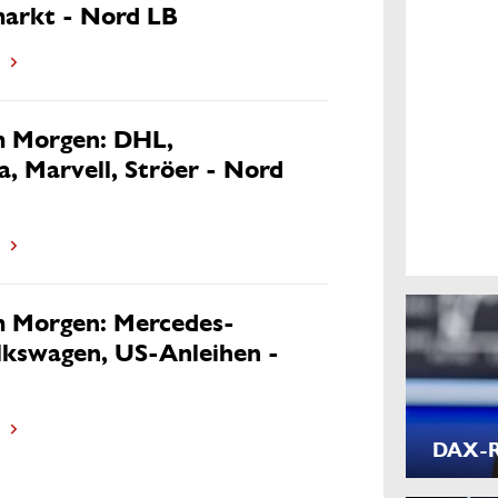
arkt - Nord LB
m Morgen: DHL,
a, Marvell, Ströer - Nord
m Morgen: Mercedes-
lkswagen, US-Anleihen -
DAX-Ra