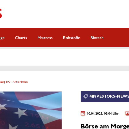
nge
Charts
M:access
Rohstoffe
Biotech
asdaq 100 - Aktienindex
4INVESTORS-NEWS
10.04.2025, 08:04 Uhr
Börse am Morgen