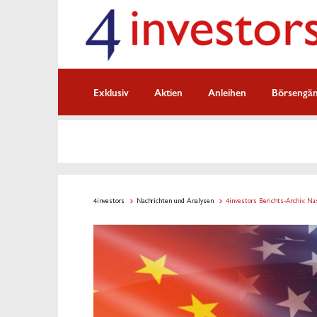
Exklusiv
Aktien
Anleihen
Börsengä
4investors
Nachrichten und Analysen
4investors Berichts-Archiv: N