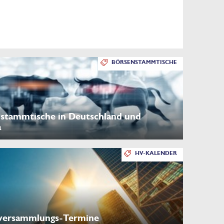
BÖRSENSTAMMTISCHE
stammtische in Deutschland und
a
HV-KALENDER
versammlungs-Termine