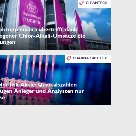
CLEANTECH
nkrupp nucera übertrifft dank
ogener Chlor-Alkali-Umsätze die
tungen
PHARMA / BIOTECH
ordisk Aktie: Quartalszahlen
ugen Anleger und Analysten nur
se