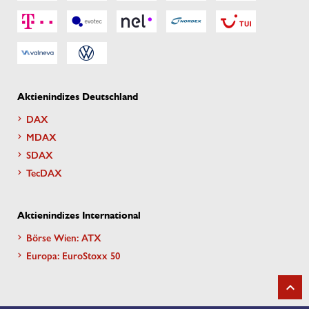
Aktienindizes Deutschland
DAX
MDAX
SDAX
TecDAX
Aktienindizes International
Börse Wien: ATX
Europa: EuroStoxx 50