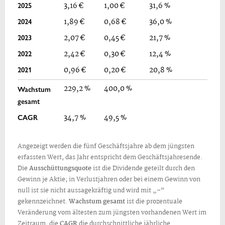
2025
3,16 €
1,00 €
31,6 %
2024
1,89 €
0,68 €
36,0 %
2023
2,07 €
0,45 €
21,7 %
2022
2,42 €
0,30 €
12,4 %
2021
0,96 €
0,20 €
20,8 %
229,2 %
400,0 %
Wachstum
gesamt
CAGR
34,7 %
49,5 %
Angezeigt werden die fünf Geschäftsjahre ab dem jüngsten
erfassten Wert, das Jahr entspricht dem Geschäftsjahresende.
Die
Ausschüttungsquote
ist die Dividende geteilt durch den
Gewinn je Aktie; in Verlustjahren oder bei einem Gewinn von
null ist sie nicht aussagekräftig und wird mit „–“
gekennzeichnet.
Wachstum gesamt
ist die prozentuale
Veränderung vom ältesten zum jüngsten vorhandenen Wert im
Zeitraum, die
CAGR
die durchschnittliche jährliche