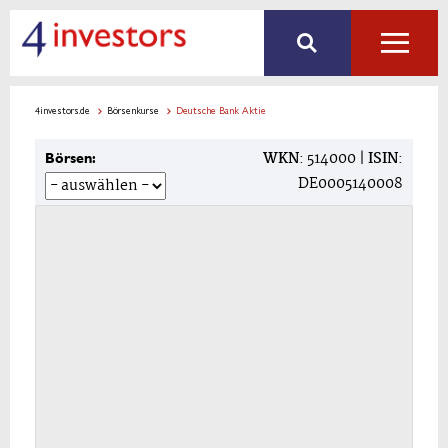
4investors.de
Börsenkurse
Deutsche Bank Aktie
WKN
: 514000 |
ISIN
:
Börsen:
DE0005140008