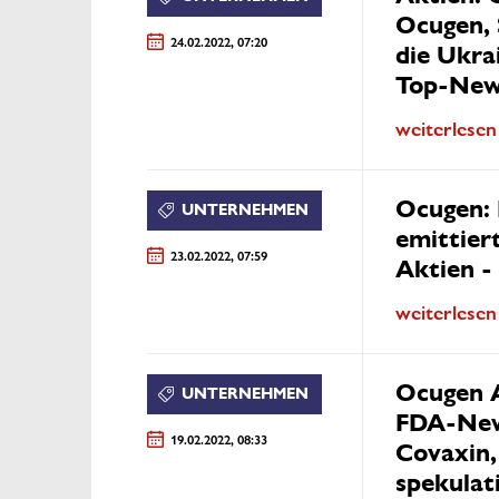
Ocugen, 
24.02.2022, 07:20
die Ukrai
Top-Ne
weiterlesen
Ocugen:
UNTERNEHMEN
emittier
23.02.2022, 07:59
Aktien -
weiterlesen
Ocugen A
UNTERNEHMEN
FDA-New
19.02.2022, 08:33
Covaxin,
spekulat