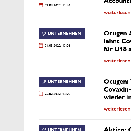
Accounti
22.03.2022, 11:44
weiterlesen
Ocugen A
UNTERNEHMEN
lehnt Co
04.03.2022, 13:26
für U18 
weiterlesen
Ocugen: 
UNTERNEHMEN
Covaxin-
25.02.2022, 14:20
wieder i
weiterlesen
Aktien: 
UNTERNEHMEN