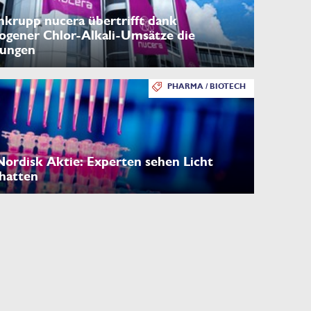
nkrupp nucera übertrifft dank
ogener Chlor-Alkali-Umsätze die
tungen
PHARMA / BIOTECH
ordisk Aktie: Experten sehen Licht
hatten