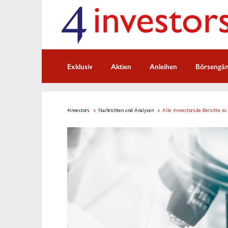
Exklusiv
Aktien
Anleihen
Börsengä
4investors
Nachrichten und Analysen
Alle 4investors.de-Berichte zu