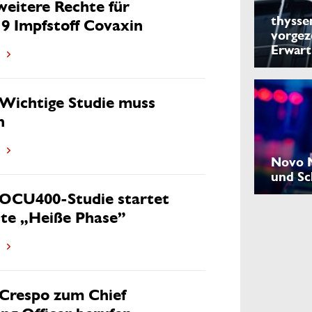
weitere Rechte für
thysse
 Impfstoff Covaxin
vorgez
Erwar
Wichtige Studie muss
n
Novo N
und Sc
OCU400-Studie startet
rste „Heiße Phase”
Crespo zum Chief