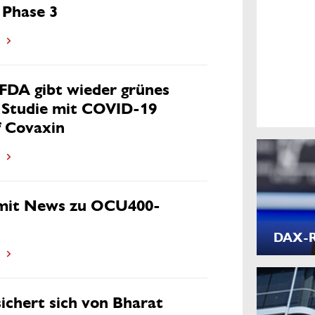
 Phase 3
FDA gibt wieder grünes
r Studie mit COVID-19
f Covaxin
mit News zu OCU400-
DAX-Ra
ichert sich von Bharat