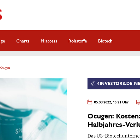
nge
Charts
M:access
Rohstoffe
Biotech
: Ocugen
4INVESTORS.DE-N
05.08.2022, 15:21 Uhr
Ocugen: Kostena
Halbjahres-Verl
Das US-Biotechunterne