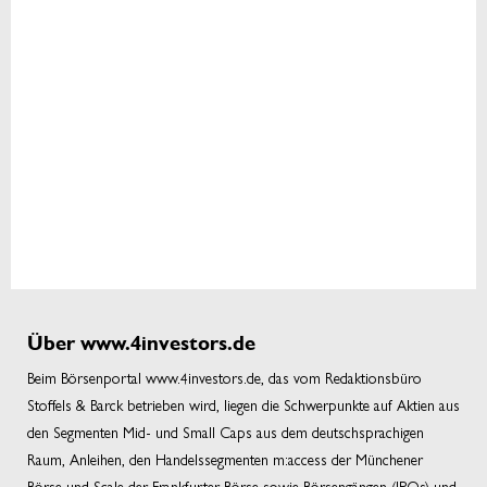
Über www.4investors.de
Beim Börsenportal www.4investors.de, das vom Redaktionsbüro
Stoffels & Barck betrieben wird, liegen die Schwerpunkte auf Aktien aus
den Segmenten Mid- und Small Caps aus dem deutschsprachigen
Raum, Anleihen, den Handelssegmenten m:access der Münchener
Börse und Scale der Frankfurter Börse sowie Börsengängen (IPOs) und