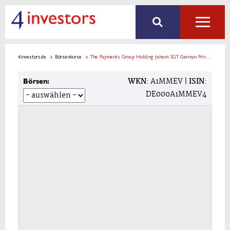
4investors.de
Börsenkurse
The Payments Group Holding (ehem. SGT German Private Equity) Aktie
WKN
: A1MMEV |
ISIN
:
Börsen:
DE000A1MMEV4