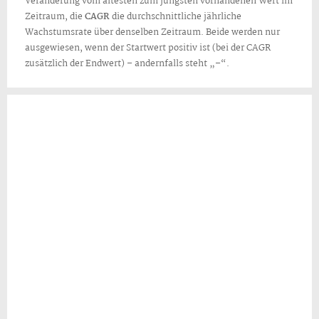
Veränderung vom ältesten zum jüngsten vorhandenen Wert im
Zeitraum, die
CAGR
die durchschnittliche jährliche
Wachstumsrate über denselben Zeitraum. Beide werden nur
ausgewiesen, wenn der Startwert positiv ist (bei der CAGR
zusätzlich der Endwert) – andernfalls steht „–“.