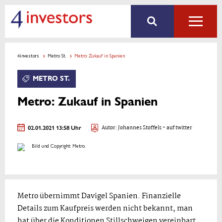
4investors
Metro St.
Metro: Zukauf in Spanien
METRO ST.
Metro: Zukauf in Spanien
02.01.2021 13:58 Uhr
Autor:
Johannes Stoffels
- auf twitter
Bild und Copyright: Metro.
Metro übernimmt Davigel Spanien. Finanzielle
Details zum Kaufpreis werden nicht bekannt, man
hat über die Konditionen Stillschweigen vereinbart.