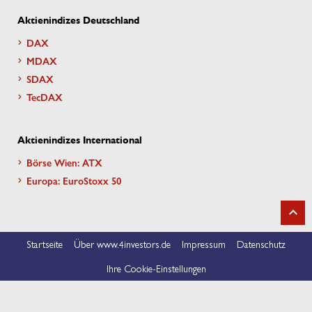
Aktienindizes Deutschland
DAX
MDAX
SDAX
TecDAX
Aktienindizes International
Börse Wien: ATX
Europa: EuroStoxx 50
Startseite
Über www.4investors.de
Impressum
Datenschutz
Ihre Cookie-Einstellungen