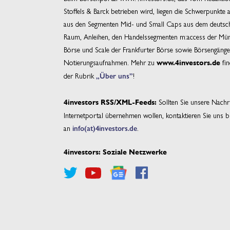
Stoffels & Barck betrieben wird, liegen die Schwerpunkte 
aus den Segmenten Mid- und Small Caps aus dem deutsc
Raum, Anleihen, den Handelssegmenten m:access der Mü
Börse und Scale der Frankfurter Börse sowie Börsengäng
Notierungsaufnahmen. Mehr zu
fin
www.4investors.de
der Rubrik
„Über uns”
!
Sollten Sie unsere Nachri
4investors RSS/XML-Feeds:
Internetportal übernehmen wollen, kontaktieren Sie uns bi
an
info(at)4investors.de
.
4investors: Soziale Netzwerke