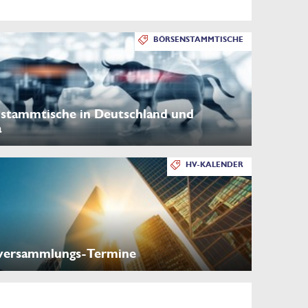
BÖRSENSTAMMTISCHE
stammtische in Deutschland und
a
HV-KALENDER
versammlungs-Termine