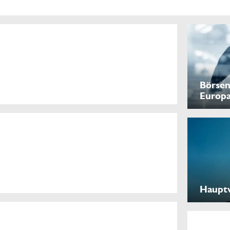
Börsen
Europ
Haupt