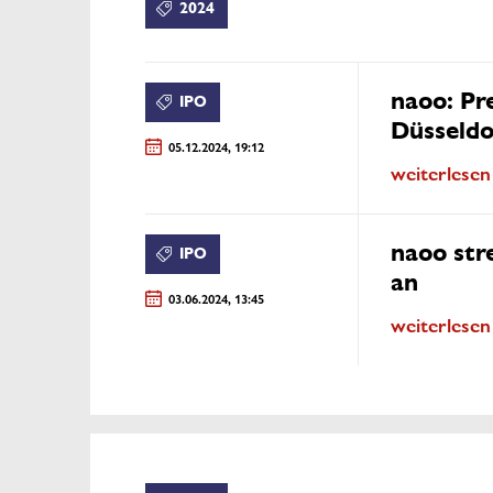
2024
naoo: Pr
IPO
Düsseldo
05.12.2024, 19:12
weiterlesen
naoo str
IPO
an
03.06.2024, 13:45
weiterlesen