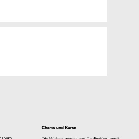
Charts und Kurse
onsbüro
Die Widgets werden von TradingView bereit