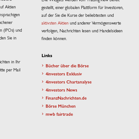
auf Aktien
gestellt, einer globalen Plattform für Investoren,
hsprachigen
auf der Sie die Kurse der beliebtesten und
nchener
aktivsten Aktien
und anderer Vermögenswerte
en (IPOs) und
verfolgen, Nachrichten lesen und Handelsideen
den Sie in
finden können.
Links
chten in Ihr
Bücher über die Börse
tte per Mail
4investors Exklusiv
4investors Chartanalyse
4investors News
FinanzNachrichten.de
Börse München
mwb fairtrade