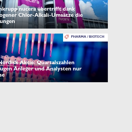
nkrupp nucera übertrifft dank
ogener Chlor-Alkali-Umsätze die
tungen
PHARMA / BIOTECH
ordisk Aktie: Quartalszahlen
ugen Anleger und Analysten nur
se