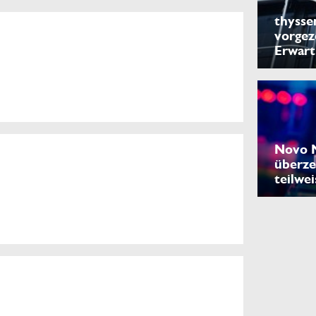
thysse
vorgez
Erwar
Novo N
überze
teilwei