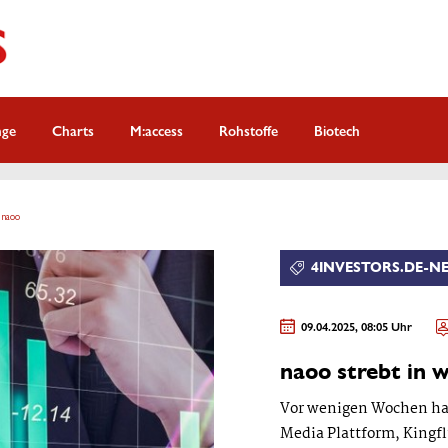
nge
Charts
M:access
Rohstoffe
Biotech
 naoo
4INVESTORS.DE-N
09.04.2025, 08:05 Uhr
naoo strebt in 
Vor wenigen Wochen hat 
Media Plattform, Kingf