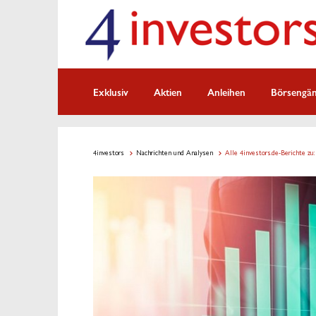
Exklusiv
Aktien
Anleihen
Börsengä
4investors
Nachrichten und Analysen
Alle 4investors.de-Berichte zu: