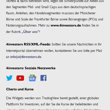
Stoffels & Barck betrieben wird, liegen die Schwerpunkte auf Aktien aus
den Segmenten Mid- und Small Caps aus dem deutschsprachigen
Raum, Anleihen, den Handelssegmenten m:access der Münchener
Börse und Scale der Frankfurter Börse sowie Börsengängen (IPOs) und
Notierungsaufnahmen. Mehr zu
finden Sie in
www.4investors.de
der Rubrik
„Über uns”
!
Sollten Sie unsere Nachrichten in Ihr
4investors RSS/XML-Feeds:
Internetportal übernehmen wollen, kontaktieren Sie uns bitte per Mail
an
info(at)4investors.de
.
4investors: Soziale Netzwerke
Charts und Kurse
Die Widgets werden von TradingView bereit gestellt, einer globalen
Plattform für Investoren, auf der Sie die Kurse der beliebtesten und