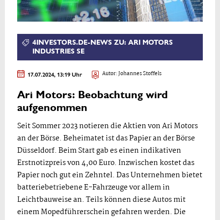
4INVESTORS.DE-NEWS ZU: ARI MOTORS
INDUSTRIES SE
17.07.2024, 13:19 Uhr
Autor:
Johannes Stoffels
Ari Motors: Beobachtung wird
aufgenommen
Seit Sommer 2023 notieren die Aktien von Ari Motors
an der Börse. Beheimatet ist das Papier an der Börse
Düsseldorf. Beim Start gab es einen indikativen
Erstnotizpreis von 4,00 Euro. Inzwischen kostet das
Papier noch gut ein Zehntel. Das Unternehmen bietet
batteriebetriebene E-Fahrzeuge vor allem in
Leichtbauweise an. Teils können diese Autos mit
einem Mopedführerschein gefahren werden. Die