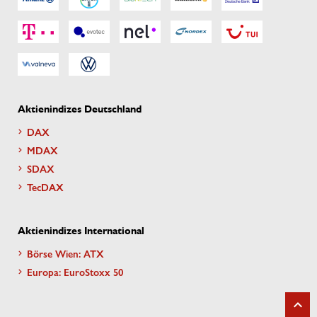
Aktienindizes Deutschland
DAX
MDAX
SDAX
TecDAX
Aktienindizes International
Börse Wien: ATX
Europa: EuroStoxx 50