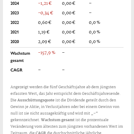
2024
-1,21 €
0,00 €
–
2023
-0,34 €
0,00 €
–
2022
0,60 €
0,00 €
0,0 %
2021
1,19 €
0,00 €
0,0 %
2020
2,09 €
0,00 €
0,0 %
-157,9 %
–
Wachstum
gesamt
CAGR
–
–
Angezeigt werden die fünf Geschäftsjahre ab dem jüngsten
erfassten Wert, das Jahr entspricht dem Geschäftsjahresende.
Die
Ausschüttungsquote
ist die Dividende geteilt durch den
Gewinn je Aktie; in Verlustjahren oder bei einem Gewinn von
null ist sie nicht aussagekräftig und wird mit „–“
gekennzeichnet.
Wachstum gesamt
ist die prozentuale
Veränderung vom ältesten zum jüngsten vorhandenen Wert im
Zeitraum, die
CAGR
die durchschnittliche jährliche