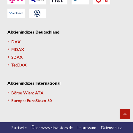
Aktienindizes Deutschland
DAX
MDAX
SDAX
TecDAX
Aktienindizes International
Börse Wien: ATX
Europa: EuroStoxx 50
Startseite
Über www.4investors.de
Impressum
Datenschutz