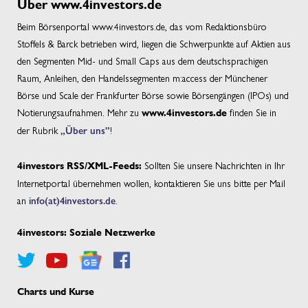
Über www.4investors.de
Beim Börsenportal www.4investors.de, das vom Redaktionsbüro
Stoffels & Barck betrieben wird, liegen die Schwerpunkte auf Aktien aus
den Segmenten Mid- und Small Caps aus dem deutschsprachigen
Raum, Anleihen, den Handelssegmenten m:access der Münchener
Börse und Scale der Frankfurter Börse sowie Börsengängen (IPOs) und
Notierungsaufnahmen. Mehr zu
finden Sie in
www.4investors.de
der Rubrik
„Über uns”
!
Sollten Sie unsere Nachrichten in Ihr
4investors RSS/XML-Feeds:
Internetportal übernehmen wollen, kontaktieren Sie uns bitte per Mail
an
info(at)4investors.de
.
4investors: Soziale Netzwerke
Charts und Kurse