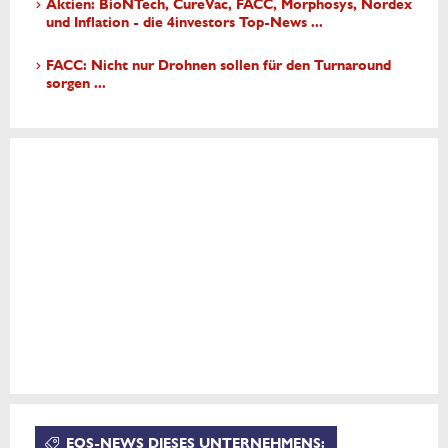
Aktien: BioNTech, CureVac, FACC, Morphosys, Nordex
und Inflation - die 4investors Top-News ...
FACC: Nicht nur Drohnen sollen für den Turnaround
sorgen ...
EQS-NEWS DIESES UNTERNEHMENS: