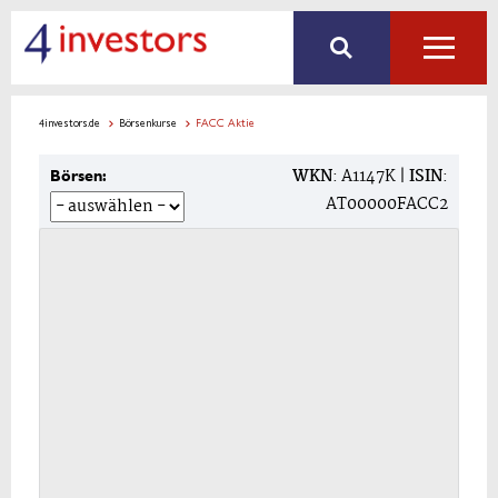
4investors.de
Börsenkurse
FACC Aktie
WKN
: A1147K |
ISIN
:
Börsen:
AT00000FACC2