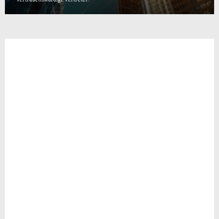
vertrauenswürdige Vertreter!