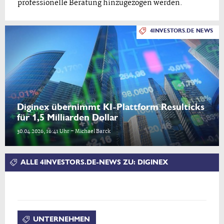
professionelle Beratung hinzugezogen werden.
4INVESTORS.DE NEWS
Diginex übernimmt KI-Plattform Resulticks
für 1,5 Milliarden Dollar
30.04.2026, 16:41 Uhr – Michael Barck
ALLE 4INVESTORS.DE-NEWS ZU: DIGINEX
UNTERNEHMEN