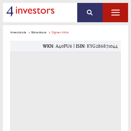
4investors.de
Börsenkurse
Diginex Aktie
WKN
: A40PU6 |
ISIN
: KYG286871044