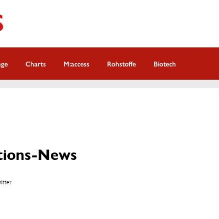
nge
Charts
M:access
Rohstoffe
Biotech
itions-News
witter