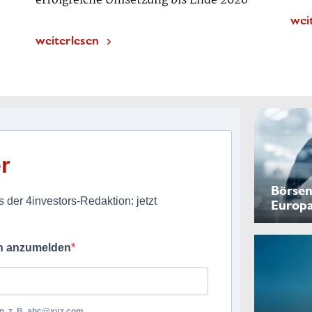
erfolgreiche Umsetzung bis Ende 2026“
wei
weiterlesen
r
Börsen
 der 4investors-Redaktion: jetzt
Europ
ch anzumelden
, z. B.
abc@xyz.com
.