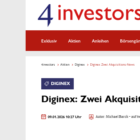
Exklusiv
Aktien
Anleihen
Börsengä
4investors
Aktien
Diginex
Diginex: Zwei Akquisitions-News
DIGINEX
Diginex: Zwei Akquis
09.01.2026 10:27 Uhr
Autor:
Michael Barck
- auf t