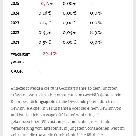
2025
-0,17 €
0,00 €
–
2024
0,16 €
0,00 €
0,0 %
2023
0,14 €
0,00 €
0,0 %
2022
0,45 €
0,04 €
8,9 %
2021
0,57 €
0,00 €
0,0 %
-129,8 %
–
Wachstum
gesamt
CAGR
–
–
Angezeigt werden die fünf Geschäftsjahre ab dem jüngsten
erfassten Wert, das Jahr entspricht dem Geschäftsjahresende.
Die
Ausschüttungsquote
ist die Dividende geteilt durch den
Gewinn je Aktie; in Verlustjahren oder bei einem Gewinn von
null ist sie nicht aussagekräftig und wird mit „–“
gekennzeichnet.
Wachstum gesamt
ist die prozentuale
Veränderung vom ältesten zum jüngsten vorhandenen Wert im
Zeitraum, die
CAGR
die durchschnittliche jährliche