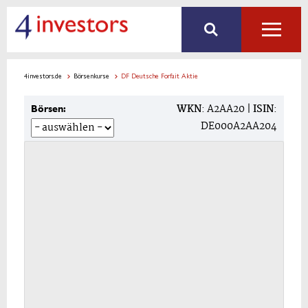
4investors.de
Börsenkurse
DF Deutsche Forfait Aktie
WKN
: A2AA20 |
ISIN
:
Börsen:
DE000A2AA204