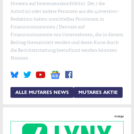
Hinweis auf Interessenskonflikt(e): Der / die
Autor(in) oder andere Personen aus der 4investors-
Redaktion halten unmittelbar Positionen in
Finanzinstrumenten / Derivate auf
Finanzinstrumente von Unternehmen, die in diesem
Beitrag thematisiert werden und deren Kurse durch
die Berichterstattung beeinflusst werden könnten:
Mutares.
ALLE MUTARES NEWS
MUTARES AKTIE
Anzeige