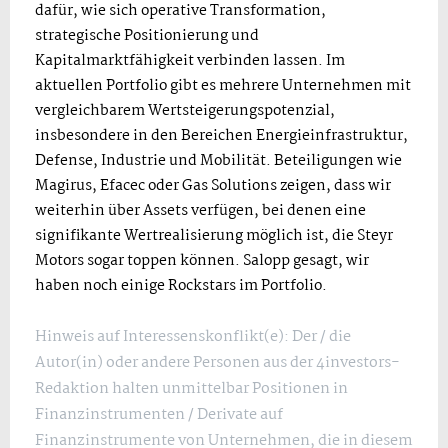
dafür, wie sich operative Transformation,
strategische Positionierung und
Kapitalmarktfähigkeit verbinden lassen. Im
aktuellen Portfolio gibt es mehrere Unternehmen mit
vergleichbarem Wertsteigerungspotenzial,
insbesondere in den Bereichen Energieinfrastruktur,
Defense, Industrie und Mobilität. Beteiligungen wie
Magirus, Efacec oder Gas Solutions zeigen, dass wir
weiterhin über Assets verfügen, bei denen eine
signifikante Wertrealisierung möglich ist, die Steyr
Motors sogar toppen können. Salopp gesagt, wir
haben noch einige Rockstars im Portfolio.
Hinweis auf Interessenskonflikt(e): Der / die
Autor(in) oder andere Personen aus der 4investors-
Redaktion halten unmittelbar Positionen in
Finanzinstrumenten / Derivate auf
Finanzinstrumente von Unternehmen, die in diesem