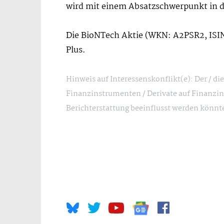
wird mit einem Absatzschwerpunkt in de
Die BioNTech Aktie (WKN: A2PSR2, IS
Plus.
Hinweis auf Interessenskonflikt(e): Der / d
Finanzinstrumenten / Derivate auf Finanzin
Berichterstattung beeinflusst werden könnt