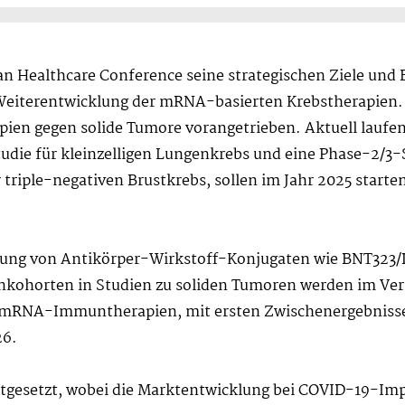
gan Healthcare Conference seine strategischen Ziele und 
 Weiterentwicklung der mRNA-basierten Krebstherapien
ien gegen solide Tumore vorangetrieben. Aktuell laufen
die für kleinzelligen Lungenkrebs und eine Phase-2/3-S
 triple-negativen Brustkrebs, sollen im Jahr 2025 starte
cklung von Antikörper-Wirkstoff-Konjugaten wie BNT323
enkohorten in Studien zu soliden Tumoren werden im Verl
en mRNA-Immuntherapien, mit ersten Zwischenergebniss
26.
tgesetzt, wobei die Marktentwicklung bei COVID-19-Impf