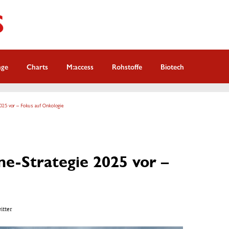
nge
Charts
M:access
Rohstoffe
Biotech
2025 vor – Fokus auf Onkologie
ne-Strategie 2025 vor –
witter