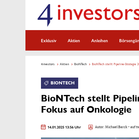
Exklusiv
Aktien
Anleihen
Börsengä
4investors
Aktien
BioNTech
BioNTech stellt Pipeline-Strategie 
BIONTECH
BioNTech stellt Pipeli
Fokus auf Onkologie
14.01.2025 13:56 Uhr
Autor:
Michael Barck
- auf t