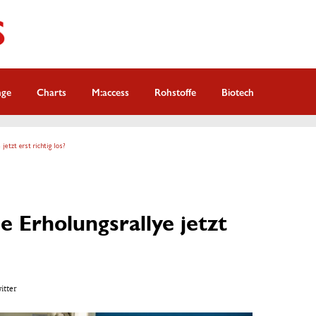
nge
Charts
M:access
Rohstoffe
Biotech
 jetzt erst richtig los?
ie Erholungsrallye jetzt
witter