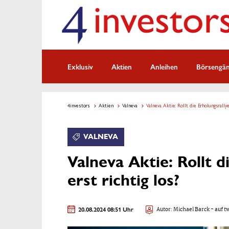
Exklusiv
Aktien
Anleihen
Börsengä
4investors
Aktien
Valneva
Valneva Aktie: Rollt die Erholungsrallye
VALNEVA
Valneva Aktie: Rollt d
erst richtig los?
20.08.2024 08:51 Uhr
Autor:
Michael Barck
- auf t