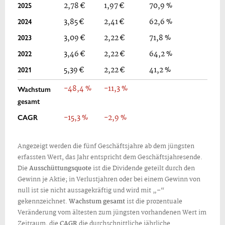
2025
2,78 €
1,97 €
70,9 %
2024
3,85 €
2,41 €
62,6 %
2023
3,09 €
2,22 €
71,8 %
2022
3,46 €
2,22 €
64,2 %
2021
5,39 €
2,22 €
41,2 %
-48,4 %
-11,3 %
Wachstum
gesamt
CAGR
-15,3 %
-2,9 %
Angezeigt werden die fünf Geschäftsjahre ab dem jüngsten
erfassten Wert, das Jahr entspricht dem Geschäftsjahresende.
Die
Ausschüttungsquote
ist die Dividende geteilt durch den
Gewinn je Aktie; in Verlustjahren oder bei einem Gewinn von
null ist sie nicht aussagekräftig und wird mit „–“
gekennzeichnet.
Wachstum gesamt
ist die prozentuale
Veränderung vom ältesten zum jüngsten vorhandenen Wert im
Zeitraum, die
CAGR
die durchschnittliche jährliche