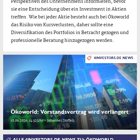
Perspektiven des Unternehmens informieren, bevor
sie eine Entscheidung über ein Investment in Aktien
treffen. Wie bei jeder Aktie besteht auch bei Ökoworld
das Risiko von Kursverlusten, daher sollte eine
Diversifikation des Portfolios in Betracht gezogen und
professionelle Beratung hinzugezogen werden.
4INVESTORS.DE NEWS
Ökoworld: Vorstandsvertrag wird verlängert
18.06.2026, 14:32 Uhr – Johannes Stoffels
ALLE 4INVESTORS.DE-NEWS ZU: ÖKOWORLD