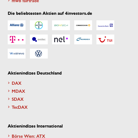
mwb fairtrade
Die beliebtesten Aktien auf 4investors.de
Aktienindizes Deutschland
DAX
MDAX
SDAX
TecDAX
Aktienindizes International
Börse Wien: ATX