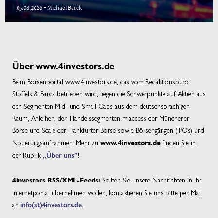
05.08.2026 - Michael Barck
Über www.4investors.de
Beim Börsenportal www.4investors.de, das vom Redaktionsbüro
Stoffels & Barck betrieben wird, liegen die Schwerpunkte auf Aktien aus
den Segmenten Mid- und Small Caps aus dem deutschsprachigen
Raum, Anleihen, den Handelssegmenten m:access der Münchener
Börse und Scale der Frankfurter Börse sowie Börsengängen (IPOs) und
Notierungsaufnahmen. Mehr zu
finden Sie in
www.4investors.de
der Rubrik
„Über uns”
!
Sollten Sie unsere Nachrichten in Ihr
4investors RSS/XML-Feeds:
Internetportal übernehmen wollen, kontaktieren Sie uns bitte per Mail
an
info(at)4investors.de
.