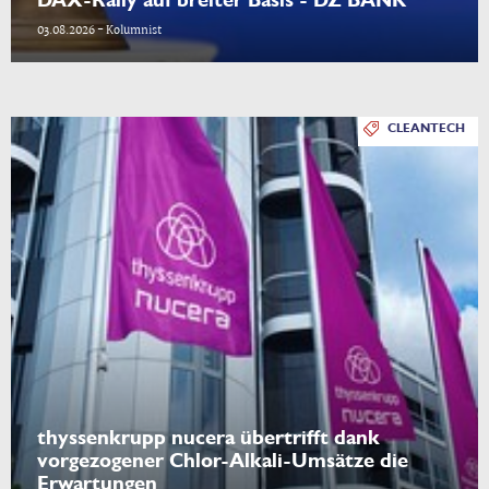
DAX-Rally auf breiter Basis - DZ BANK
03.08.2026 - Kolumnist
CLEANTECH
thyssenkrupp nucera übertrifft dank
vorgezogener Chlor-Alkali-Umsätze die
Erwartungen