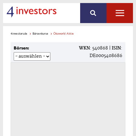
4investors.de
Börsenkurse
Ökoworld Aktie
WKN
: 540868 |
ISIN
:
Börsen:
DE0005408686