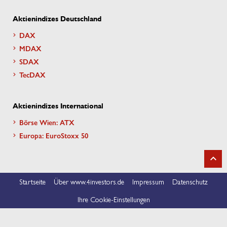
Aktienindizes Deutschland
DAX
MDAX
SDAX
TecDAX
Aktienindizes International
Börse Wien: ATX
Europa: EuroStoxx 50
Startseite
Über www.4investors.de
Impressum
Datenschutz
Ihre Cookie-Einstellungen