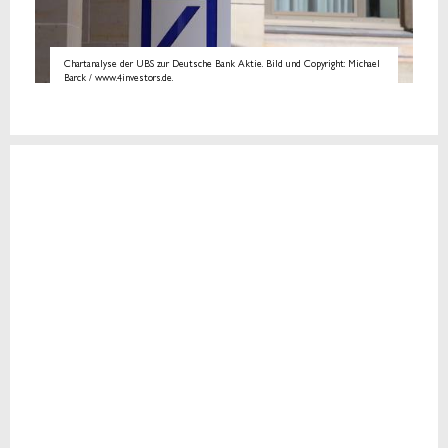
Chartanalyse der UBS zur Deutsche Bank Aktie. Bild und Copyright: Michael
Barck / www.4investors.de.