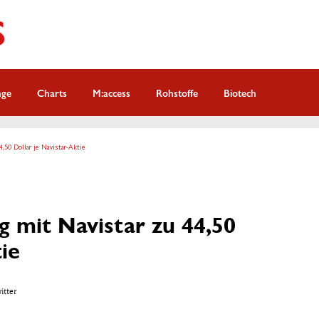
nge
Charts
M:access
Rohstoffe
Biotech
4,50 Dollar je Navistar-Aktie
 mit Navistar zu 44,50
ie
witter