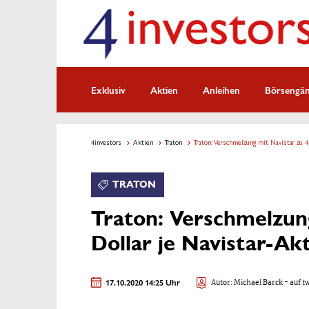
Exklusiv
Aktien
Anleihen
Börsengä
4investors
Aktien
Traton
Traton: Verschmelzung mit Navistar zu 4
TRATON
Traton: Verschmelzung
Dollar je Navistar-Akt
17.10.2020 14:25 Uhr
Autor:
Michael Barck
- auf t