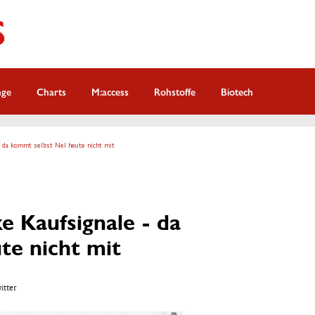
nge
Charts
M:access
Rohstoffe
Biotech
 - da kommt selbst Nel heute nicht mit
e Kaufsignale - da
te nicht mit
witter