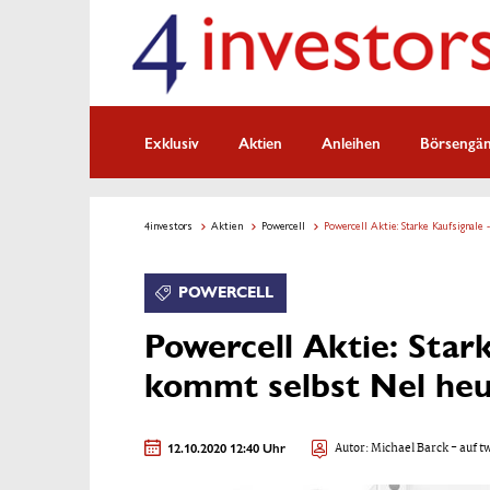
Exklusiv
Aktien
Anleihen
Börsengä
4investors
Aktien
Powercell
Powercell Aktie: Starke Kaufsignale
POWERCELL
Powercell Aktie: Stark
kommt selbst Nel heu
12.10.2020 12:40 Uhr
Autor:
Michael Barck
- auf t