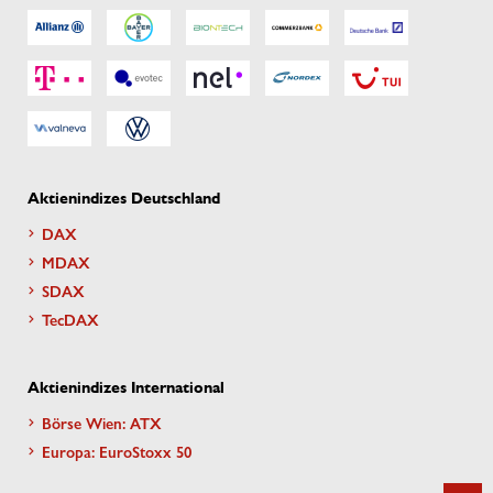
Aktienindizes Deutschland
DAX
MDAX
SDAX
TecDAX
Aktienindizes International
Börse Wien: ATX
Europa: EuroStoxx 50