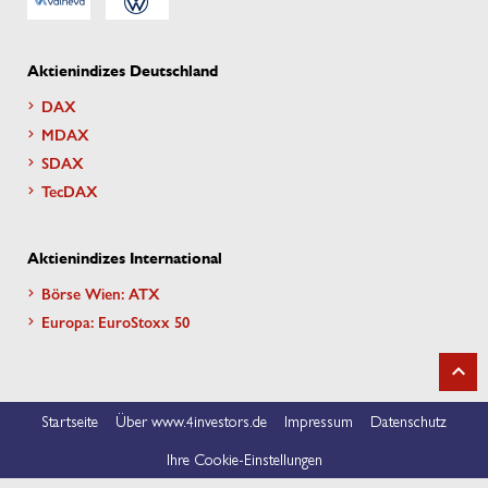
Aktienindizes Deutschland
DAX
MDAX
SDAX
TecDAX
Aktienindizes International
Börse Wien: ATX
Europa: EuroStoxx 50
Startseite
Über www.4investors.de
Impressum
Datenschutz
Ihre Cookie-Einstellungen