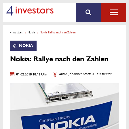
4investors
Nokia
Nokia: Rallye nach den Zahlen
NOKIA
Nokia: Rallye nach den Zahlen
01.02.2018 18:12 Uhr
Autor:
Johannes Stoffels
- auf twitter