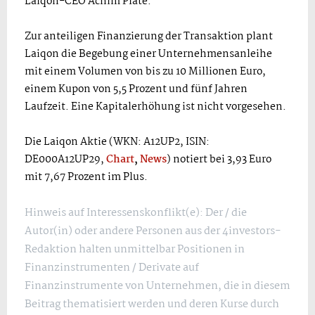
Laiqon-CEO Achim Plate.
Zur anteiligen Finanzierung der Transaktion plant
Laiqon die Begebung einer Unternehmensanleihe
mit einem Volumen von bis zu 10 Millionen Euro,
einem Kupon von 5,5 Prozent und fünf Jahren
Laufzeit. Eine Kapitalerhöhung ist nicht vorgesehen.
Die Laiqon Aktie (WKN: A12UP2, ISIN:
DE000A12UP29,
Chart
,
News
) notiert bei 3,93 Euro
mit 7,67 Prozent im Plus.
Hinweis auf Interessenskonflikt(e): Der / die
Autor(in) oder andere Personen aus der 4investors-
Redaktion halten unmittelbar Positionen in
Finanzinstrumenten / Derivate auf
Finanzinstrumente von Unternehmen, die in diesem
Beitrag thematisiert werden und deren Kurse durch