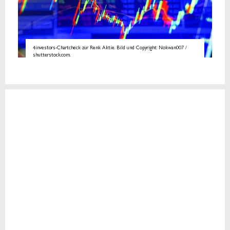
4investors-Chartcheck zur Renk Aktie. Bild und Copyright: Nokwan007 /
shutterstock.com.