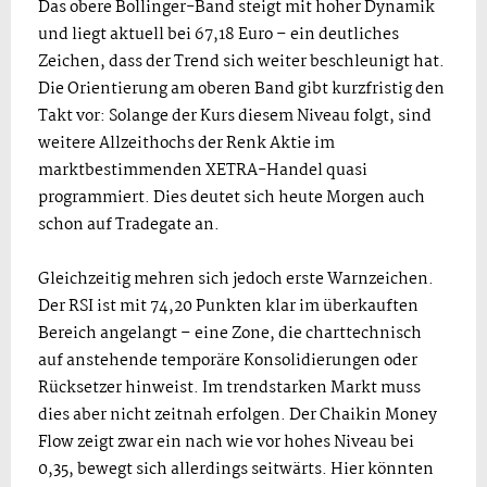
Das obere Bollinger-Band steigt mit hoher Dynamik
und liegt aktuell bei 67,18 Euro – ein deutliches
Zeichen, dass der Trend sich weiter beschleunigt hat.
Die Orientierung am oberen Band gibt kurzfristig den
Takt vor: Solange der Kurs diesem Niveau folgt, sind
weitere Allzeithochs der Renk Aktie im
marktbestimmenden XETRA-Handel quasi
programmiert. Dies deutet sich heute Morgen auch
schon auf Tradegate an.
Gleichzeitig mehren sich jedoch erste Warnzeichen.
Der RSI ist mit 74,20 Punkten klar im überkauften
Bereich angelangt – eine Zone, die charttechnisch
auf anstehende temporäre Konsolidierungen oder
Rücksetzer hinweist. Im trendstarken Markt muss
dies aber nicht zeitnah erfolgen. Der Chaikin Money
Flow zeigt zwar ein nach wie vor hohes Niveau bei
0,35, bewegt sich allerdings seitwärts. Hier könnten