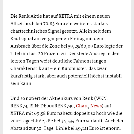
Die Renk Aktie hat auf XETRA mit einem neuen
Allzeithoch bei 70,83 Euro ein weiteres starkes
charttechnisches Signal gesetzt. Allein seit dem
Kaufsignal am vergangenen Freitag mit dem
Ausbruch über die Zone bei 59,25/60,09 Euro legte der
Titel um fast 20 Prozent zu. Der steile Anstieg in den
letzten Tagen weist deutliche Fahnenstangen-
Charakteristik auf – ein Kursmuster, das zwar
kurzfristig stark, aber auch potenziell höchst instabil
sein kann.
Und so notiert der Aktienkurs von Renk (WKN:
RENK73, ISIN: DE000RENK730,
Chart
,
News
) auf
XETRA mit 69,58 Euro nahezu doppelt so hoch wie die
200-Tage-Linie, die bei 34,534 Euro verläuft. Auch der
Abstand zur 50-Tage-Linie bei 49,211 Euro ist enorm.