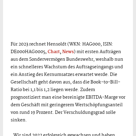
Für 2023 rechnet Hensoldt (WKN: HAG000, ISIN:
DE000HAG0005,
Chart
,
News
) mit ersten Aufträgen
aus dem Sondervermögen Bundeswehr, weshalb nun
ein schnelleres Wachstum des Auftragseingangs und
ein Anstieg des Kernumsatzes erwartet werde. Die
Gesellschaft geht davon aus, dass die Book-to-Bill-
Ratio bei 1,1 bis 1,2 liegen werde. Zudem
prognostiziert man eine bereinigte EBITDA-Marge vor
dem Geschäft mit geringerem Wertschöpfungsanteil
von rund 19 Prozent. Der Verschuldungsgrad solle
sinken.
„Wir sind 2022 erfolgreich gewachsen und haben