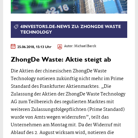
4INVESTORS.DE-NEWS ZU: ZHONGDE WASTE
TECHNOLOGY
25.06.2018, 15:13 Uhr
Autor:
Michael Barck
ZhongDe Waste: Aktie steigt ab
Die Aktien der chinesischen ZhongDe Waste
Technology notieren zukünftig nicht mehr im Prime
Standard des Frankfurter Aktienmarktes. „Die
Zulassung der Aktien der ZhongDe Waste Technology
AG zum Teilbereich des regulierten Marktes mit
weiteren Zulassungsfolgepflichten (Prime Standard)
wurde von Amts wegen widerrufen”, teilt das
Unternehmen am Montag mit. Da der Widerruf mit
Ablauf des 2. August wirksam wird, notieren die