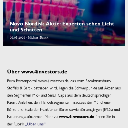
Novo Nordisk Aktie: Experten sehen Licht
und Schatten
06.08.2026 - Michael Barck
Über www.4investors.de
Beim Börsenportal www.4investors.de, das vom Redaktionsbüro
Stoffels & Barck betrieben wird, liegen die Schwerpunkte auf Aktien aus
den Segmenten Mid- und Small Caps aus dem deutschsprachigen
Raum, Anleihen, den Handelssegmenten m:access der Münchener
Börse und Scale der Frankfurter Börse sowie Börsengängen (IPOs) und
Notierungsaufnahmen. Mehr zu
finden Sie in
www.4investors.de
der Rubrik
„Über uns”
!