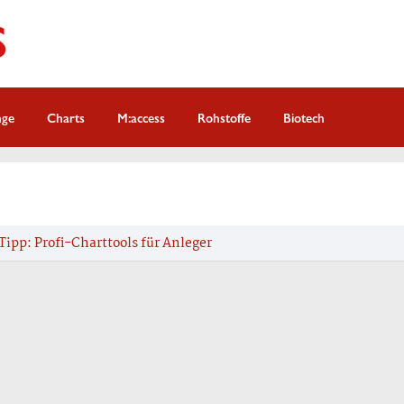
nge
Charts
M:access
Rohstoffe
Biotech
Tipp: Profi-Charttools für Anleger