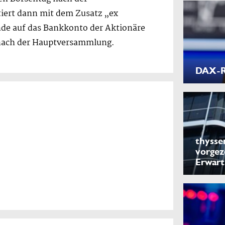
iert dann mit dem Zusatz „ex
nde auf das Bankkonto der Aktionäre
e nach der Hauptversammlung.
DAX-Ra
thysse
vorgez
Erwar