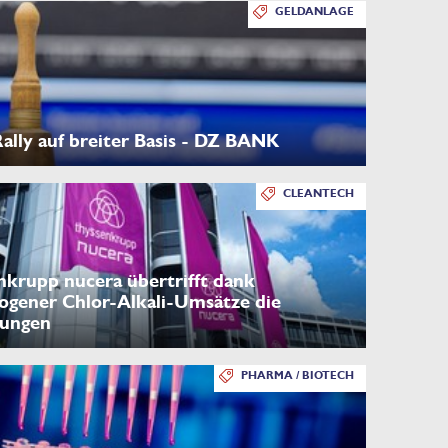
GELDANLAGE
lly auf breiter Basis - DZ BANK
CLEANTECH
nkrupp nucera übertrifft dank
ogener Chlor-Alkali-Umsätze die
tungen
PHARMA / BIOTECH