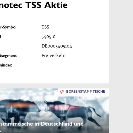
notec TSS Aktie
er-Symbol
TSS
N
540510
DE0005405104
tsegment
Freiverkehr
enindex
BÖRSENSTAMMTISCHE
stammtische in Deutschland und
a