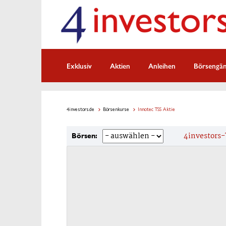
Exklusiv
Aktien
Anleihen
Börsengä
4investors.de
Börsenkurse
Innotec TSS Aktie
4investors-
Börsen: