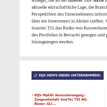
Anleger, die an der
Innotec TSS-Aktie
i
aktuelle wirtschaftliche Lage, die Bran
Perspektiven des Unternehmens informi
über ein Investment in Aktien treffen. 
Innotec TSS das Risiko von Kursverluste
des Portfolios in Betracht gezogen und 
hinzugezogen werden.
EQS-NEWS DIESES UNTERNEHMENS:
EQS-WpÜG: Kontrollerlangung /
Zielgesellschaft: InnoTec TSS AG;
Bieter: GLI ...