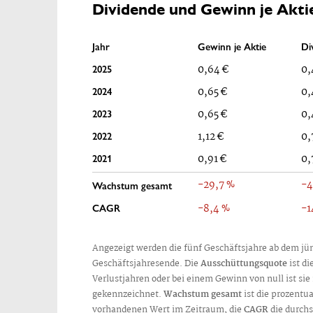
Dividende und Gewinn je Akti
Jahr
Gewinn je Aktie
Di
2025
0,64 €
0,
2024
0,65 €
0,
2023
0,65 €
0,
2022
1,12 €
0,
2021
0,91 €
0,
-29,7 %
-4
Wachstum gesamt
CAGR
-8,4 %
-1
Angezeigt werden die fünf Geschäftsjahre ab dem jün
Geschäftsjahresende. Die
Ausschüttungsquote
ist di
Verlustjahren oder bei einem Gewinn von null ist sie
gekennzeichnet.
Wachstum gesamt
ist die prozentu
vorhandenen Wert im Zeitraum, die
CAGR
die durchs