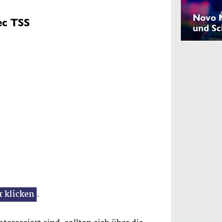
Novo N
ec TSS
und Sc
r klicken
.