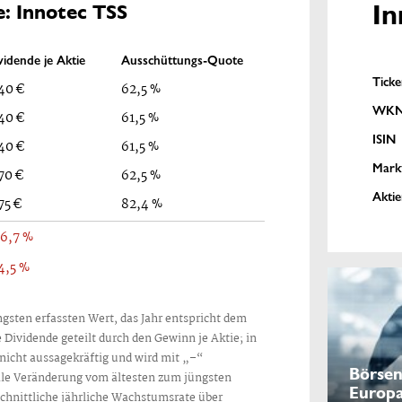
In
e: Innotec TSS
vidende je Aktie
Ausschüttungs-Quote
Tick
40 €
62,5 %
WK
40 €
61,5 %
ISIN
40 €
61,5 %
Mark
70 €
62,5 %
Akti
75 €
82,4 %
6,7 %
4,5 %
gsten erfassten Wert, das Jahr entspricht dem
e Dividende geteilt durch den Gewinn je Aktie; in
 nicht aussagekräftig und wird mit „–“
Börsen
ale Veränderung vom ältesten zum jüngsten
Europ
chnittliche jährliche Wachstumsrate über