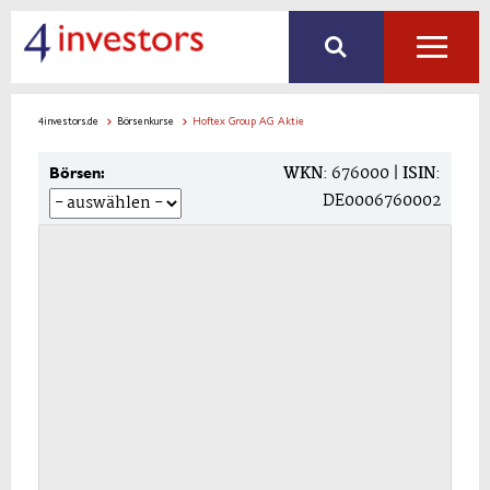
4investors.de
Börsenkurse
Hoftex Group AG Aktie
WKN
: 676000 |
ISIN
:
Börsen:
DE0006760002