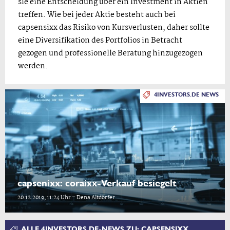
sie eine Entscheidung über ein Investment in Aktien
treffen. Wie bei jeder Aktie besteht auch bei
capsensixx das Risiko von Kursverlusten, daher sollte
eine Diversifikation des Portfolios in Betracht
gezogen und professionelle Beratung hinzugezogen
werden.
4INVESTORS.DE NEWS
capsenixx: coraixx-Verkauf besiegelt
20.12.2019, 11:24 Uhr – Dena Altdörfer
ALLE 4INVESTORS.DE-NEWS ZU: CAPSENSIXX