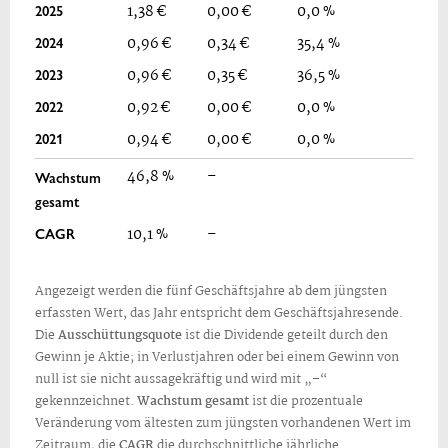
2025
1,38 €
0,00 €
0,0 %
2024
0,96 €
0,34 €
35,4 %
2023
0,96 €
0,35 €
36,5 %
2022
0,92 €
0,00 €
0,0 %
2021
0,94 €
0,00 €
0,0 %
46,8 %
–
Wachstum
gesamt
CAGR
10,1 %
–
Angezeigt werden die fünf Geschäftsjahre ab dem jüngsten
erfassten Wert, das Jahr entspricht dem Geschäftsjahresende.
Die
Ausschüttungsquote
ist die Dividende geteilt durch den
Gewinn je Aktie; in Verlustjahren oder bei einem Gewinn von
null ist sie nicht aussagekräftig und wird mit „–“
gekennzeichnet.
Wachstum gesamt
ist die prozentuale
Veränderung vom ältesten zum jüngsten vorhandenen Wert im
Zeitraum, die
CAGR
die durchschnittliche jährliche