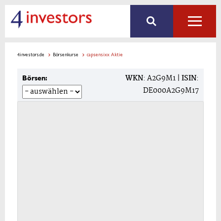
4investors.de
Börsenkurse
capsensixx Aktie
WKN
: A2G9M1 |
ISIN
:
Börsen:
DE000A2G9M17