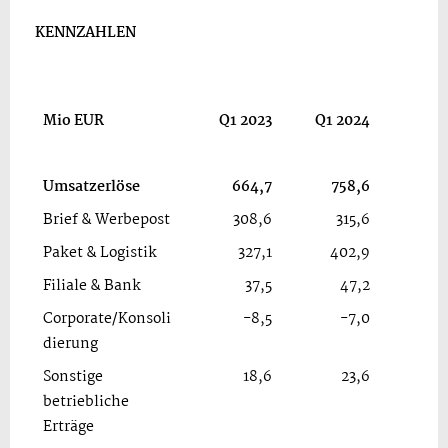
KENNZAHLEN
Ve
Mio
EUR
Q1 2023
Q1 2024
Umsatzerlöse
664,7
758,6
Brief & Werbepost
308,6
315,6
Paket & Logistik
327,1
402,9
Filiale & Bank
37,5
47,2
Corporate/Konsoli
-8,5
-7,0
dierung
Sonstige
18,6
23,6
betriebliche
Erträge