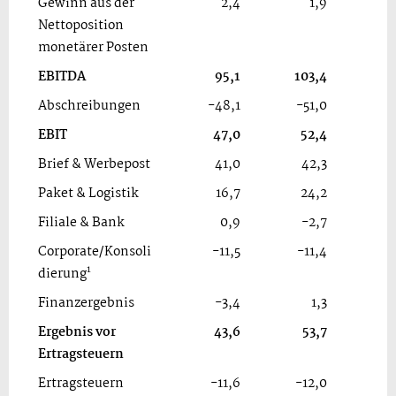
Gewinn aus der
2,4
1,9
Nettoposition
monetärer Posten
EBITDA
95,1
103,4
Abschreibungen
-48,1
-51,0
EBIT
47,0
52,4
Brief & Werbepost
41,0
42,3
Paket & Logistik
16,7
24,2
Filiale & Bank
0,9
-2,7
Corporate/Konsoli
-11,5
-11,4
1
dierung
Finanzergebnis
-3,4
1,3
Ergebnis vor
43,6
53,7
Ertragsteuern
Ertragsteuern
-11,6
-12,0