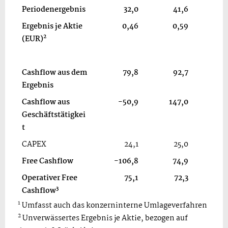
Periodenergebnis
32,0
41,6
Ergebnis je Aktie
0,46
0,59
2
(EUR)
Cashflow aus dem
79,8
92,7
Ergebnis
Cashflow aus
-50,9
147,0
Geschäftstätigkei
t
CAPEX
24,1
25,0
Free Cashflow
-106,8
74,9
Operativer Free
75,1
72,3
3
Cashflow
1
Umfasst auch das konzerninterne Umlageverfahren
2
Unverwässertes Ergebnis je Aktie, bezogen auf