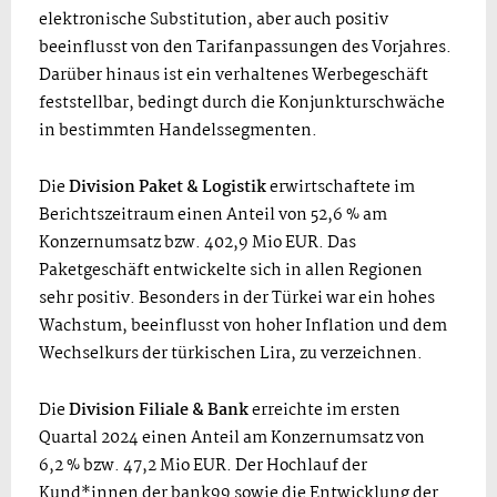
elektronische Substitution, aber auch positiv
beeinflusst von den Tarifanpassungen des Vorjahres.
Darüber hinaus ist ein verhaltenes Werbegeschäft
feststellbar, bedingt durch die Konjunkturschwäche
in bestimmten Handelssegmenten.
Die
Division Paket
& Logistik
erwirtschaftete im
Berichtszeitraum einen Anteil von 52,6 % am
Konzernumsatz bzw. 402,9 Mio EUR. Das
Paketgeschäft entwickelte sich in allen Regionen
sehr positiv. Besonders in der Türkei war ein hohes
Wachstum, beeinflusst von hoher Inflation und dem
Wechselkurs der türkischen Lira, zu verzeichnen.
Die
Division Filiale & Bank
erreichte im ersten
Quartal 2024 einen Anteil am Konzernumsatz von
6,2 % bzw. 47,2 Mio EUR. Der Hochlauf der
Kund*innen der bank99 sowie die Entwicklung der