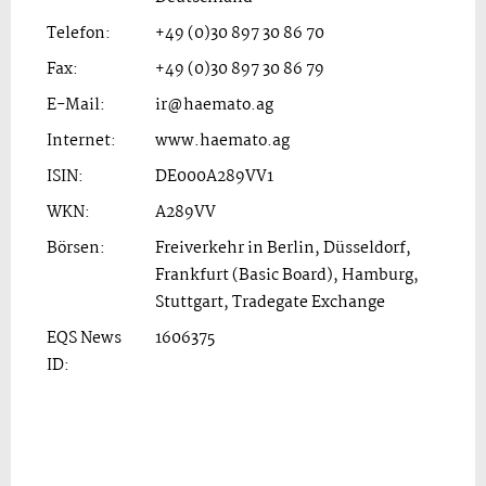
Telefon:
+49 (0)30 897 30 86 70
Fax:
+49 (0)30 897 30 86 79
E-Mail:
ir@haemato.ag
Internet:
www.haemato.ag
ISIN:
DE000A289VV1
WKN:
A289VV
Börsen:
Freiverkehr in Berlin, Düsseldorf,
Frankfurt (Basic Board), Hamburg,
Stuttgart, Tradegate Exchange
EQS News
1606375
ID: