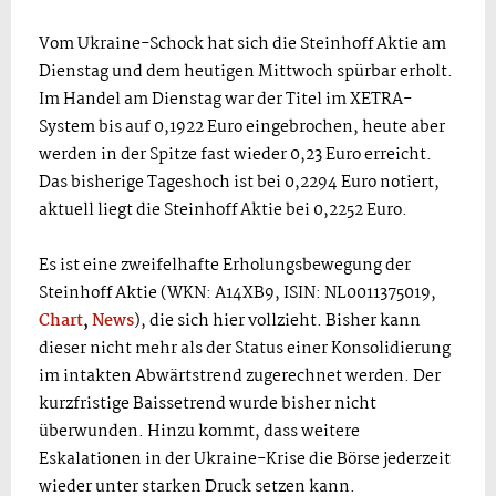
Vom Ukraine-Schock hat sich die Steinhoff Aktie am
Dienstag und dem heutigen Mittwoch spürbar erholt.
Im Handel am Dienstag war der Titel im XETRA-
System bis auf 0,1922 Euro eingebrochen, heute aber
werden in der Spitze fast wieder 0,23 Euro erreicht.
Das bisherige Tageshoch ist bei 0,2294 Euro notiert,
aktuell liegt die Steinhoff Aktie bei 0,2252 Euro.
Es ist eine zweifelhafte Erholungsbewegung der
Steinhoff Aktie (WKN: A14XB9, ISIN: NL0011375019,
Chart
,
News
), die sich hier vollzieht. Bisher kann
dieser nicht mehr als der Status einer Konsolidierung
im intakten Abwärtstrend zugerechnet werden. Der
kurzfristige Baissetrend wurde bisher nicht
überwunden. Hinzu kommt, dass weitere
Eskalationen in der Ukraine-Krise die Börse jederzeit
wieder unter starken Druck setzen kann.