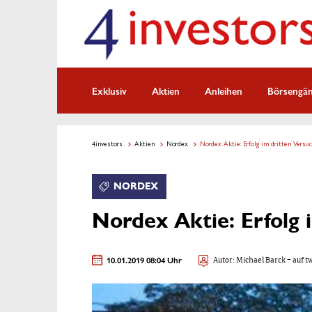
Exklusiv
Aktien
Anleihen
Börsengä
4investors
Aktien
Nordex
Nordex Aktie: Erfolg im dritten Versuc
NORDEX
Nordex Aktie: Erfolg 
10.01.2019 08:04 Uhr
Autor:
Michael Barck
- auf t