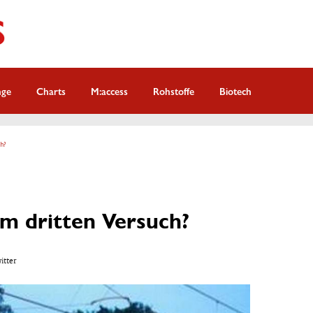
nge
Charts
M:access
Rohstoffe
Biotech
h?
im dritten Versuch?
witter