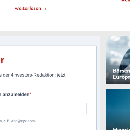
weiterlesen
r
Börsen
 der 4investors-Redaktion: jetzt
Europ
ch anzumelden
, z. B.
abc@xyz.com
.
Haupt