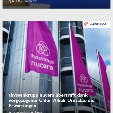
03.08.2026 - Kolumnist
CLEANTECH
thyssenkrupp nucera übertrifft dank
vorgezogener Chlor-Alkali-Umsätze die
Erwartungen
31.07.2026 - Michael Barck