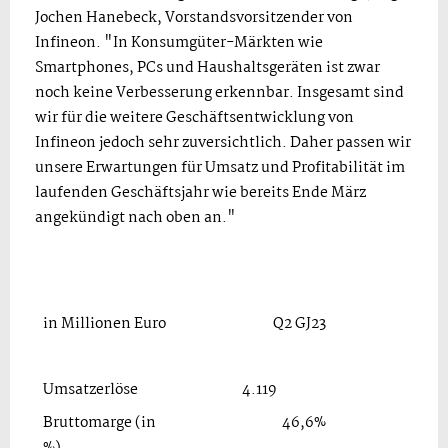
Jochen Hanebeck, Vorstandsvorsitzender von
Infineon. "In Konsumgüter-Märkten wie
Smartphones, PCs und Haushaltsgeräten ist zwar
noch keine Verbesserung erkennbar. Insgesamt sind
wir für die weitere Geschäftsentwicklung von
Infineon jedoch sehr zuversichtlich. Daher passen wir
unsere Erwartungen für Umsatz und Profitabilität im
laufenden Geschäftsjahr wie bereits Ende März
angekündigt nach oben an."
in Millionen Euro
Q2 GJ23
Q1 
Umsatzerlöse
4.119
3
Bruttomarge (in
46,6%
47
%)