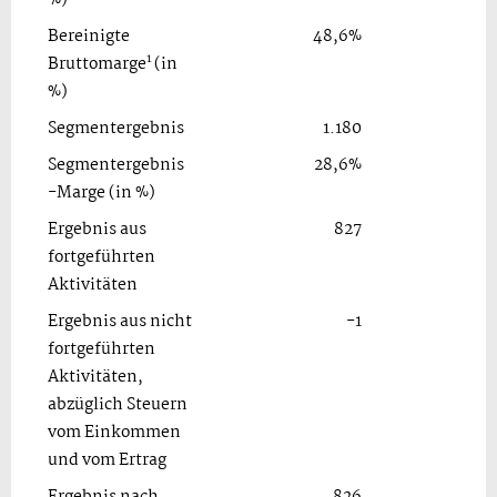
Bereinigte
48,6%
49
1
Bruttomarge
(in
%)
Segmentergebnis
1.180
1
Segmentergebnis
28,6%
28
-Marge (in %)
Ergebnis aus
827
fortgeführten
Aktivitäten
Ergebnis aus nicht
-1
fortgeführten
Aktivitäten,
abzüglich Steuern
vom Einkommen
und vom Ertrag
Ergebnis nach
826