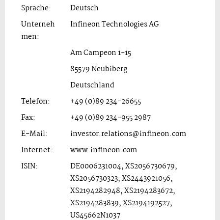
Sprache:
Deutsch
Unterneh
Infineon Technologies AG
men:
Am Campeon 1-15
85579 Neubiberg
Deutschland
Telefon:
+49 (0)89 234-26655
Fax:
+49 (0)89 234-955 2987
E-Mail:
investor.relations@infineon.com
Internet:
www.infineon.com
ISIN:
DE0006231004, XS2056730679,
XS2056730323, XS2443921056,
XS2194282948, XS2194283672,
XS2194283839, XS2194192527,
US45662N1037