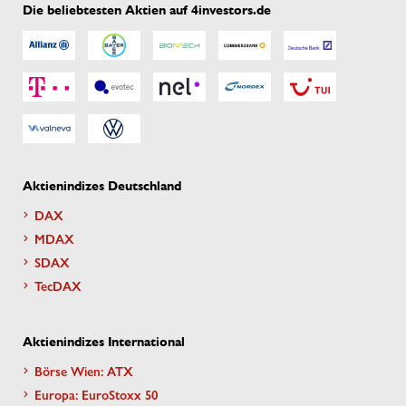
Die beliebtesten Aktien auf 4investors.de
Aktienindizes Deutschland
DAX
MDAX
SDAX
TecDAX
Aktienindizes International
Börse Wien: ATX
Europa: EuroStoxx 50