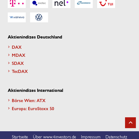
Aktienindizes Deutschland
DAX
MDAX
SDAX
TecDAX
Aktienindizes International
Börse Wien: ATX
Europa: EuroStoxx 50
Startseite
Über www.4investors.de
Impressum
Datenschutz