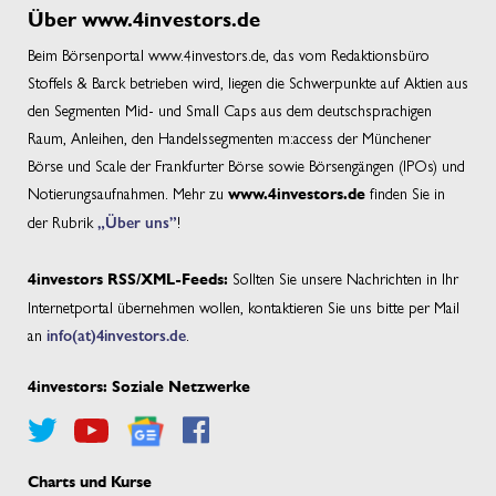
Über www.4investors.de
Beim Börsenportal www.4investors.de, das vom Redaktionsbüro
Stoffels & Barck betrieben wird, liegen die Schwerpunkte auf Aktien aus
den Segmenten Mid- und Small Caps aus dem deutschsprachigen
Raum, Anleihen, den Handelssegmenten m:access der Münchener
Börse und Scale der Frankfurter Börse sowie Börsengängen (IPOs) und
Notierungsaufnahmen. Mehr zu
finden Sie in
www.4investors.de
der Rubrik
„Über uns”
!
Sollten Sie unsere Nachrichten in Ihr
4investors RSS/XML-Feeds:
Internetportal übernehmen wollen, kontaktieren Sie uns bitte per Mail
an
info(at)4investors.de
.
4investors: Soziale Netzwerke
Charts und Kurse