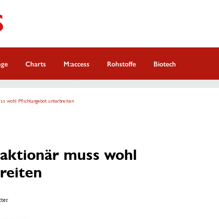
nge
Charts
M:access
Rohstoffe
Biotech
ss wohl Pflichtangebot unterbreiten
aktionär muss wohl
reiten
tter