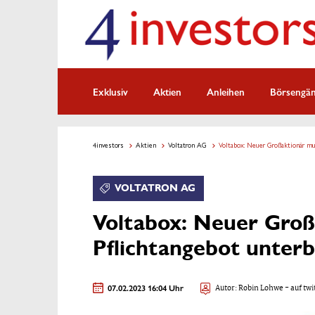
Exklusiv
Aktien
Anleihen
Börsengä
4investors
Aktien
Voltatron AG
Voltabox: Neuer Großaktionär mu
VOLTATRON AG
Voltabox: Neuer Groß
Pflichtangebot unterb
07.02.2023 16:04 Uhr
Autor:
Robin Lohwe
- auf twi