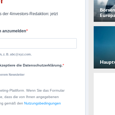
r
Börsen
 der 4investors-Redaktion: jetzt
Europ
ch anzumelden
, z. B.
abc@xyz.com
.
Haupt
kzeptiere die Datenschutzerklärung.
nserem Newsletter
eting-Plattform. Wenn Sie das Formular
Sie, dass die von Ihnen angegebenen
tung gemäß den
Nutzungsbedingungen