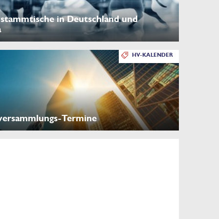
stammtische in Deutschland und
a
HV-KALENDER
versammlungs-Termine