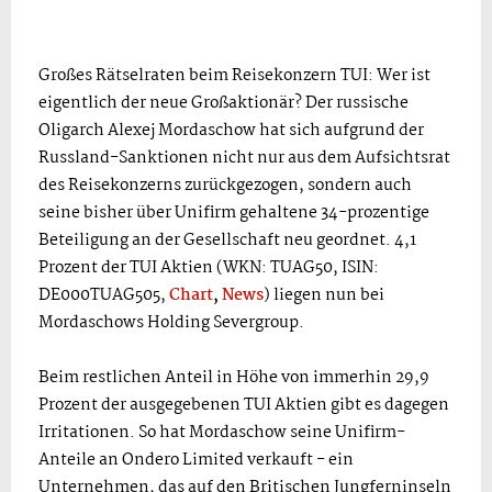
Großes Rätselraten beim Reisekonzern TUI: Wer ist
eigentlich der neue Großaktionär? Der russische
Oligarch Alexej Mordaschow hat sich aufgrund der
Russland-Sanktionen nicht nur aus dem Aufsichtsrat
des Reisekonzerns zurückgezogen, sondern auch
seine bisher über Unifirm gehaltene 34-prozentige
Beteiligung an der Gesellschaft neu geordnet. 4,1
Prozent der TUI Aktien (WKN: TUAG50, ISIN:
DE000TUAG505,
Chart
,
News
) liegen nun bei
Mordaschows Holding Severgroup.
Beim restlichen Anteil in Höhe von immerhin 29,9
Prozent der ausgegebenen TUI Aktien gibt es dagegen
Irritationen. So hat Mordaschow seine Unifirm-
Anteile an Ondero Limited verkauft - ein
Unternehmen, das auf den Britischen Jungferninseln