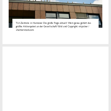
TUI-Zentrale in Hannover. Die große Frage aktuell: Wem genau gehört das
größte Aktienpaket an der Gesellschaft? Bild und Copyright: nitpicker /
shutterstock.com.