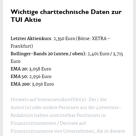
Wichtige charttechnische Daten zur
TUI Aktie
Letzter Aktienkurs
: 2,350 Euro (Börse: XETRA -
Frankfurt)
Bollinger-Bands 20 (unten / oben):
2,401 Euro / 3,715
Euro
EMA 20:
3,058 Euro
EMA 50:
2,956 Euro
EMA 200:
3,056 Euro
Hinweis auf Interessenskonflikt(e): Der / die
Autor(in) oder andere Personen aus der 4investors-
Redaktion halten unmittelbar Positionen in
Finanzinstrumenten / Derivate auf
Finanzinstrumente von Unternehmen, die in diesem