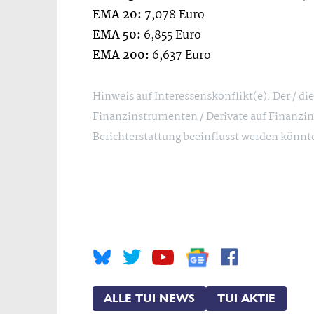
EMA 20:
7,078 Euro
EMA 50:
6,855 Euro
EMA 200:
6,637 Euro
Hinweis auf Interessenskonflikt(e): Der / d
Finanzinstrumenten / Derivate auf Finanzin
Berichterstattung beeinflusst werden könnt
ALLE TUI NEWS
TUI AKTIE