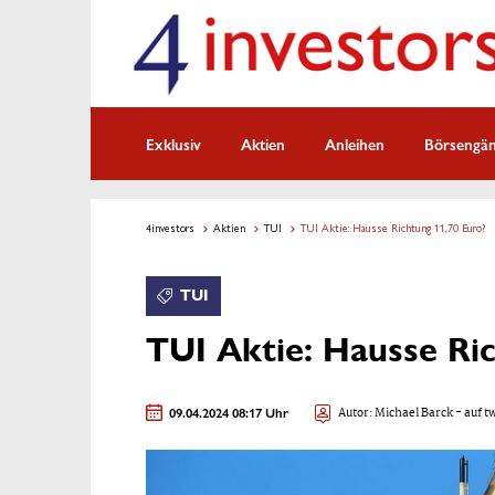
Exklusiv
Aktien
Anleihen
Börsengä
4investors
Aktien
TUI
TUI Aktie: Hausse Richtung 11,70 Euro?
TUI
TUI Aktie: Hausse Ri
09.04.2024 08:17 Uhr
Autor:
Michael Barck
- auf t