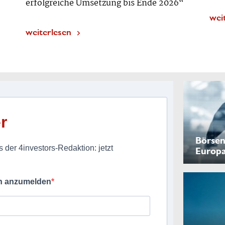
erfolgreiche Umsetzung bis Ende 2026“
wei
weiterlesen
r
Börsen
 der 4investors-Redaktion: jetzt
Europ
ch anzumelden