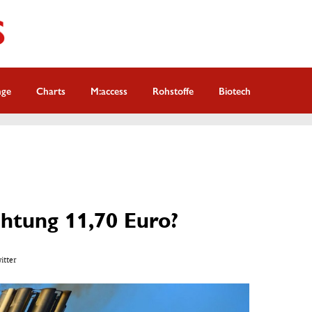
nge
Charts
M:access
Rohstoffe
Biotech
chtung 11,70 Euro?
witter