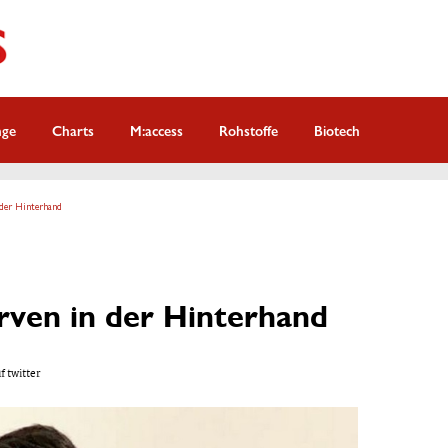
nge
Charts
M:access
Rohstoffe
Biotech
 der Hinterhand
erven in der Hinterhand
f twitter