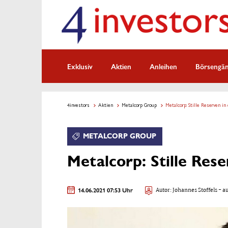
Exklusiv
Aktien
Anleihen
Börsengä
4investors
Aktien
Metalcorp Group
Metalcorp: Stille Reserven in
METALCORP GROUP
Metalcorp: Stille Res
14.06.2021 07:53 Uhr
Autor:
Johannes Stoffels
- au