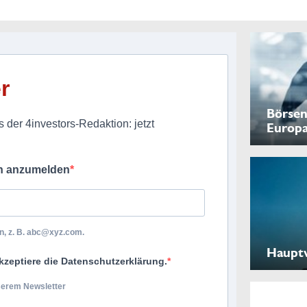
r
Börsen
 der 4investors-Redaktion: jetzt
Europ
ch anzumelden
, z. B.
abc@xyz.com
.
Haupt
kzeptiere die Datenschutzerklärung.
nserem Newsletter