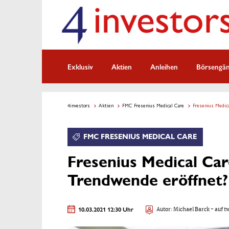
Exklusiv
Aktien
Anleihen
Börsengä
4investors
Aktien
FMC Fresenius Medical Care
Fresenius Medica
FMC FRESENIUS MEDICAL CARE
Fresenius Medical Car
Trendwende eröffnet?
10.03.2021 12:30 Uhr
Autor:
Michael Barck
- auf t