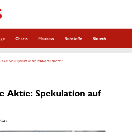
nge
Charts
M:access
Rohstoffe
Biotech
l Care Aktie: Spekulation auf Trendwende eröffnet?
e Aktie: Spekulation auf
witter