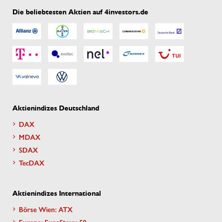
Die beliebtesten Aktien auf 4investors.de
Aktienindizes Deutschland
DAX
MDAX
SDAX
TecDAX
Aktienindizes International
Börse Wien: ATX