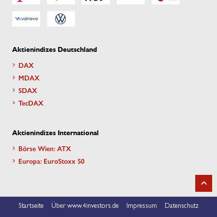
Aktienindizes Deutschland
DAX
MDAX
SDAX
TecDAX
Aktienindizes International
Börse Wien: ATX
Europa: EuroStoxx 50
Startseite
Über www.4investors.de
Impressum
Datenschutz