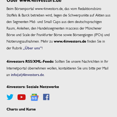
Über www.4investors.de
Beim Börsenportal www.4investors.de, das vom Redaktionsbüro
Stoffels & Barck betrieben wird, liegen die Schwerpunkte auf Aktien aus
den Segmenten Mid- und Small Caps aus dem deutschsprachigen
Raum, Anleihen, den Handelssegmenten m:access der Münchener
Börse und Scale der Frankfurter Börse sowie Börsengängen (IPOs) und
Notierungsaufnahmen. Mehr zu
finden Sie in
www.4investors.de
der Rubrik
„Über uns”
!
Sollten Sie unsere Nachrichten in Ihr
4investors RSS/XML-Feeds:
Internetportal übernehmen wollen, kontaktieren Sie uns bitte per Mail
an
info(at)4investors.de
.
4investors: Soziale Netzwerke
Charts und Kurse