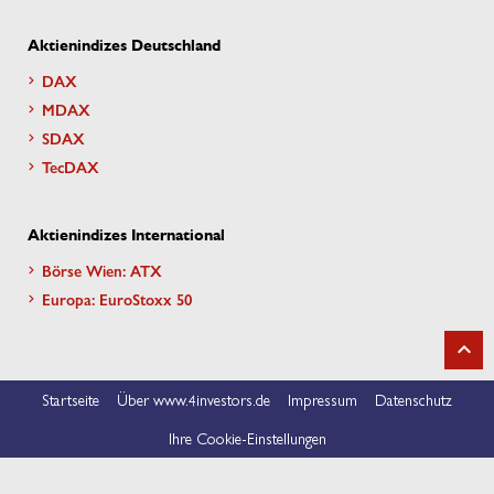
Aktienindizes Deutschland
DAX
MDAX
SDAX
TecDAX
Aktienindizes International
Börse Wien: ATX
Europa: EuroStoxx 50
Startseite
Über www.4investors.de
Impressum
Datenschutz
Ihre Cookie-Einstellungen