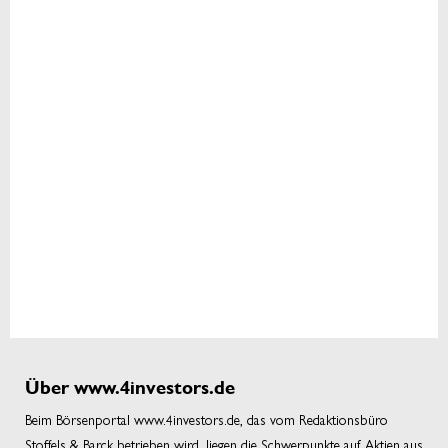
Über www.4investors.de
Beim Börsenportal www.4investors.de, das vom Redaktionsbüro
Stoffels & Barck betrieben wird, liegen die Schwerpunkte auf Aktien aus