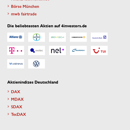
Börse München
mwb fairtrade
Die beliebtesten Aktien auf 4investors.de
Aktienindizes Deutschland
DAX
MDAX
SDAX
TecDAX