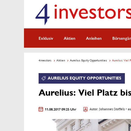
Exklusiv
Aktien
Anleihen
Börsengä
4investors
Aktien
Aurelius Equity Opportunities
Aurelius: Viel 
AURELIUS EQUITY OPPORTUNITIES
Aurelius: Viel Platz b
11.08.2017 09:25 Uhr
Autor:
Johannes Stoffels
- au