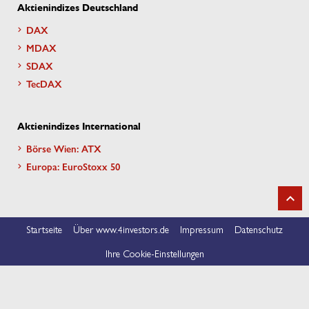
Aktienindizes Deutschland
DAX
MDAX
SDAX
TecDAX
Aktienindizes International
Börse Wien: ATX
Europa: EuroStoxx 50
Startseite
Über www.4investors.de
Impressum
Datenschutz
Ihre Cookie-Einstellungen